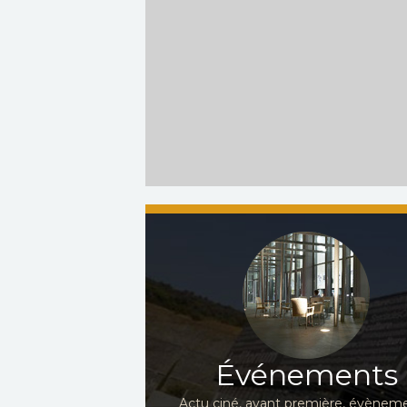
Événements
Actu ciné, avant première, évèneme