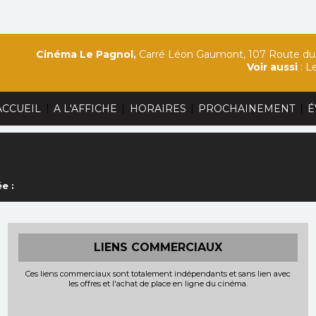
Cinéma Le Pagnol,
Carré Léon Gaumont, 107 Route du 
Voir aussi
:
Le
|
|
|
|
ACCUEIL
A L'AFFICHE
HORAIRES
PROCHAINEMENT
É
e :
LIENS COMMERCIAUX
Ces liens commerciaux sont totalement indépendants et sans lien avec
les offres et l'achat de place en ligne du cinéma.