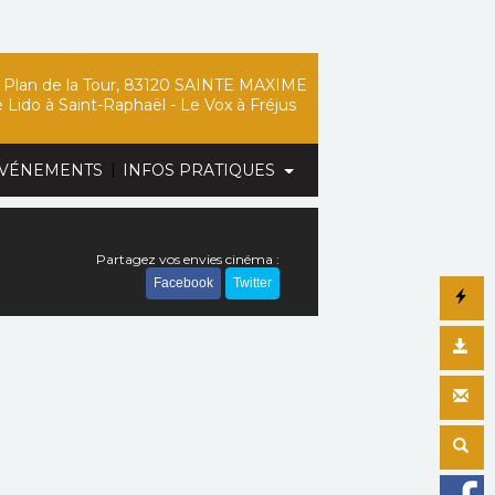
Plan de la Tour, 83120 SAINTE MAXIME
 Lido
à Saint-Raphaël -
Le Vox
à Fréjus
|
VÉNEMENTS
INFOS PRATIQUES
Partagez vos envies cinéma :
Facebook
Twitter