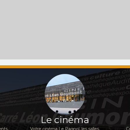
Le cinéma
nts,
Votre cinéma Le Pagnol, les salles,
C