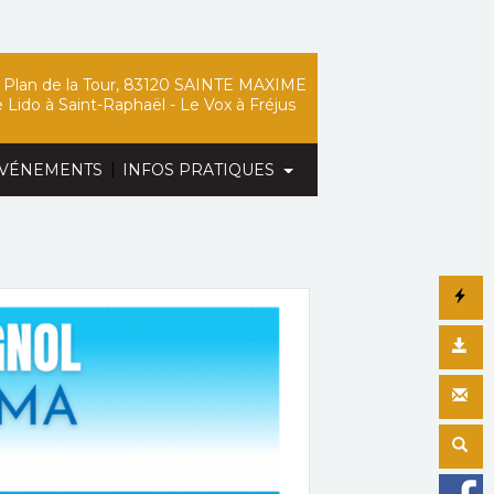
Plan de la Tour, 83120 SAINTE MAXIME
 Lido
à Saint-Raphaël -
Le Vox
à Fréjus
|
VÉNEMENTS
INFOS PRATIQUES