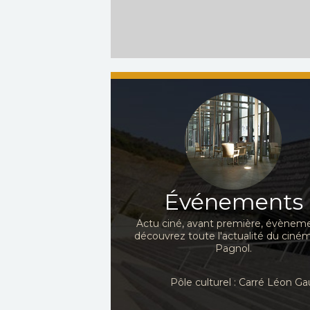
Événements
Actu ciné, avant première, évèneme
découvrez toute l'actualité du ciné
Pagnol.
Pôle culturel : Carré Léon 