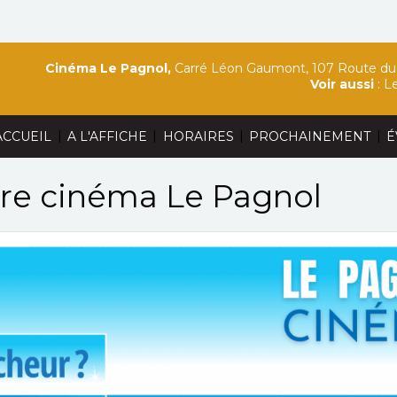
Cinéma Le Pagnol,
Carré Léon Gaumont, 107 Route du 
Voir aussi
:
Le
|
|
|
|
ACCUEIL
A L'AFFICHE
HORAIRES
PROCHAINEMENT
É
otre cinéma Le Pagnol