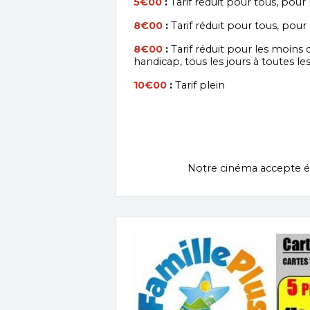
5€00
:
Tarif réduit
pour tous, pour
8€00
:
Tarif réduit pour tous, pour
8€00
:
Tarif réduit pour les moins 
handicap, tous les jours à toutes l
10€00
:
Tarif plein
​
Notre cinéma accepte 