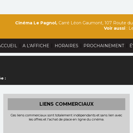
Cinéma Le Pagnol,
Carré Léon Gaumont, 107 Route du 
Voir aussi
:
Le
|
|
|
|
ACCUEIL
A L'AFFICHE
HORAIRES
PROCHAINEMENT
É
e :
LIENS COMMERCIAUX
Ces liens commerciaux sont totalement indépendants et sans lien avec
les offres et l'achat de place en ligne du cinéma.