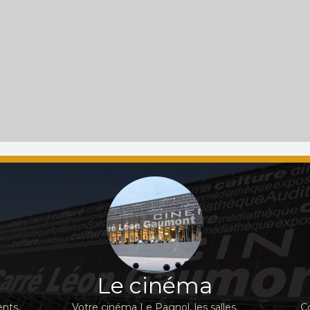
Le cinéma
nts,
Votre cinéma Le Pagnol, les salles,
C