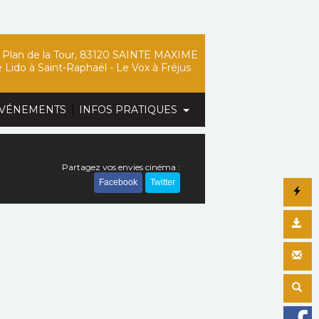
Plan de la Tour, 83120 SAINTE MAXIME
 Lido
à Saint-Raphaël -
Le Vox
à Fréjus
|
VÉNEMENTS
INFOS PRATIQUES
Partagez vos envies cinéma :
Facebook
Twitter