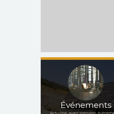
Événements
Actu ciné, avant première, évèneme