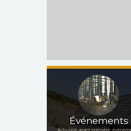
Événements
Actu ciné, avant première, évèneme