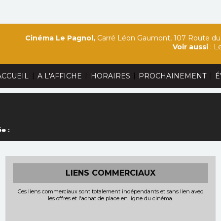
Cinéma Le Pagnol,
Carré Léon Gaumont, 107 Route du 
Voir aussi
:
Le
|
|
|
|
ACCUEIL
A L'AFFICHE
HORAIRES
PROCHAINEMENT
É
e :
LIENS COMMERCIAUX
Ces liens commerciaux sont totalement indépendants et sans lien avec
les offres et l'achat de place en ligne du cinéma.