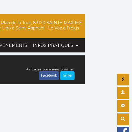
Plan de la Tour, 83120 SAINTE MAXIME
 Lido
à Saint-Raphaël -
Le Vox
à Fréjus
|
VÉNEMENTS
INFOS PRATIQUES
Partagez vos envies cinéma :
Facebook
Twitter