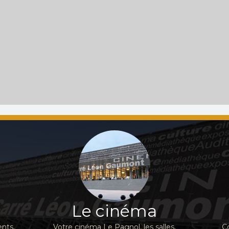
Le cinéma
nts,
Votre cinéma Le Pagnol, les salles,
C