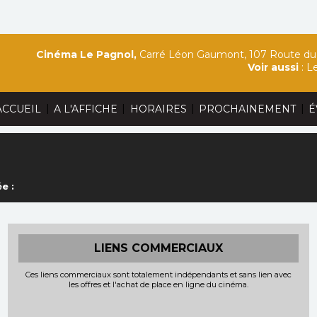
Cinéma Le Pagnol,
Carré Léon Gaumont, 107 Route du 
Voir aussi
:
Le
|
|
|
|
ACCUEIL
A L'AFFICHE
HORAIRES
PROCHAINEMENT
É
e :
LIENS COMMERCIAUX
Ces liens commerciaux sont totalement indépendants et sans lien avec
les offres et l'achat de place en ligne du cinéma.