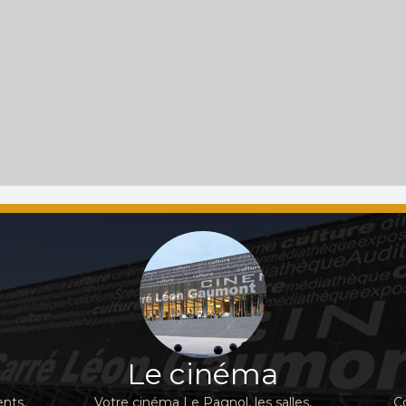
Le cinéma
nts,
Votre cinéma Le Pagnol, les salles,
C