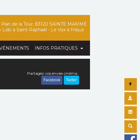
Plan de la Tour, 83120 SAINTE MAXIME
 Lido
à Saint-Raphaël -
Le Vox
à Fréjus
|
VÉNEMENTS
INFOS PRATIQUES
Partagez vos envies cinéma :
Facebook
Twitter