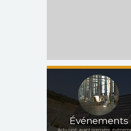
Événements
Actu ciné, avant première, évèneme